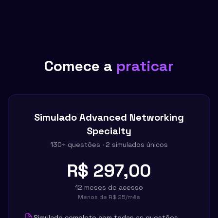
Comece a
praticar
Simulado
Advanced Networking
Specialty
130
+ questões ·
2
simulados únicos
R$ 297,00
12 meses de acesso
Menos de
R$ 25
/mês
Simulado completo com todas as questões