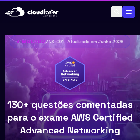
Pular para o conteúdo
SIMULADO
ANS-C01
· Atualizado em
Junho 2026
130+ questões comentadas
para o exame AWS Certified
Advanced Networking