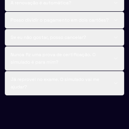
A renovação é automática?
Posso dividir o pagamento em dois cartões?
Se eu não gostar, posso cancelar?
Nunca fiz uma prova de certificação. O
simulado é para mim?
Já reprovei no exame. O simulado vai me
ajudar?