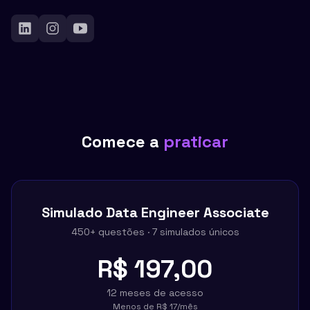
Comece a
praticar
Simulado
Data Engineer Associate
450
+ questões ·
7
simulados únicos
R$ 197,00
12 meses de acesso
Menos de
R$ 17
/mês