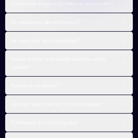
O simulado segue o formato do exame real?
As respostas são explicadas?
As questões são atualizadas?
Posso refazer o simulado quantas vezes
quiser?
Funciona no celular?
Consigo acompanhar minha evolução?
O simulado é em português?