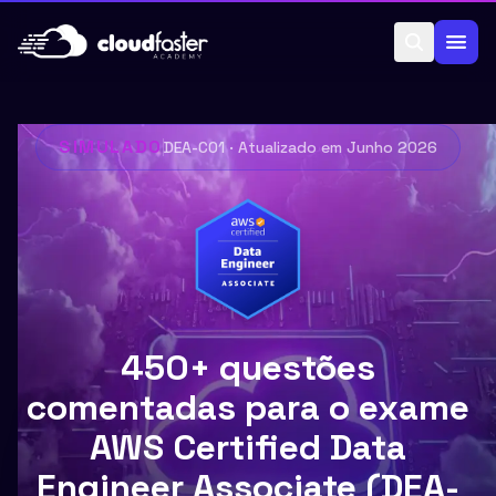
Pular para o conteúdo
SIMULADO
DEA-C01
· Atualizado em
Junho 2026
450+ questões
comentadas para o exame
AWS Certified Data
Engineer Associate (DEA-