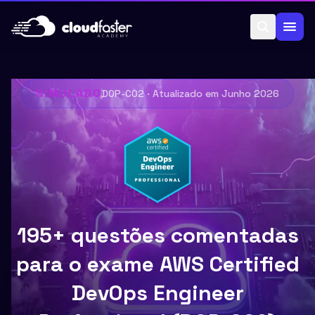
Pular para o conteúdo
SIMULADO
DOP-C02
· Atualizado em
Junho 2026
195+ questões comentadas
para o exame AWS Certified
DevOps Engineer