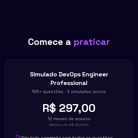
Comece a
praticar
Simulado
DevOps Engineer
Professional
195
+ questões ·
3
simulados únicos
R$ 297,00
12 meses de acesso
Menos de
R$ 25
/mês
Simulado completo com todas as questões